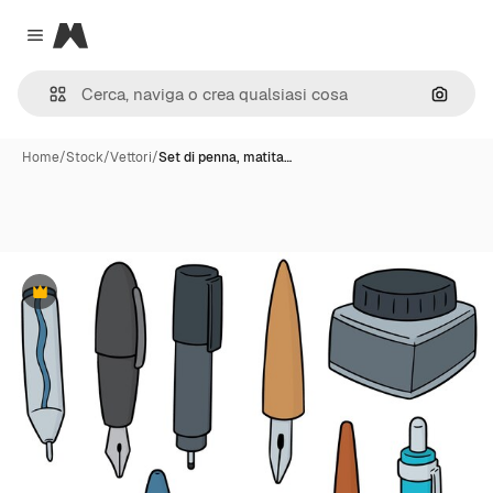
Magnific
Close menu
Cerca 
Home
/
Stock
/
Vettori
/
Set di penna, matita…
Premium