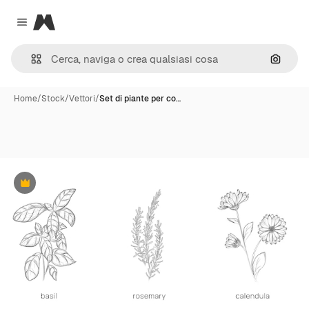
Magnific
Close menu
Cerca 
Home
/
Stock
/
Vettori
/
Set di piante per co…
Premium