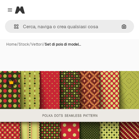
Magnific
Close menu
Cerca 
Home
/
Stock
/
Vettori
/
Set di pois di model…
Premium