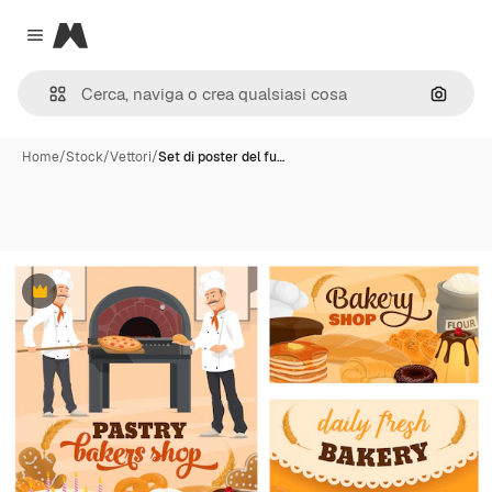
Magnific
Close menu
Cerca 
Home
/
Stock
/
Vettori
/
Set di poster del fu…
Premium