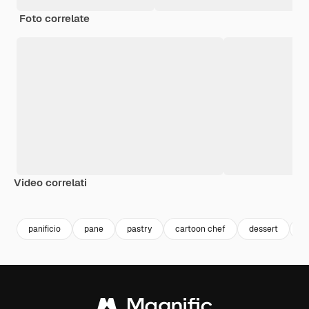
Foto correlate
Video correlati
Premium
Premium
Generato dall'IA
Premium
Premium
Generato da
panificio
pane
pastry
cartoon chef
dessert
c