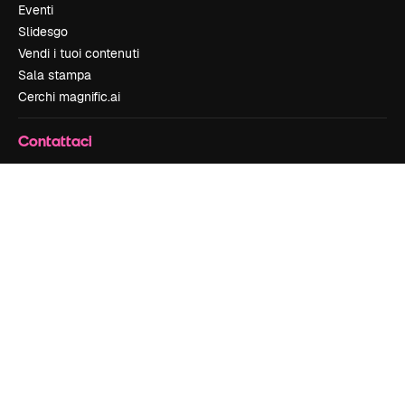
Eventi
Slidesgo
Vendi i tuoi contenuti
Sala stampa
Cerchi magnific.ai
Contattaci
Assistenza clienti
Instagram
YouTube
LinkedIn
TikTok
Discord
X
Reddit
Copyright © 2010-
2026
Freepik Company S.L.U.
Tutti i diritti riservati
.