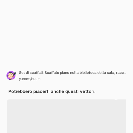
Set di scaffali. Scaffale piano nella biblioteca della sala, raccolta isolata scuola interna di studio della parete dello scaffale dell'ufficio del libro di lettura
yummybuum
Potrebbero piacerti anche questi vettori.