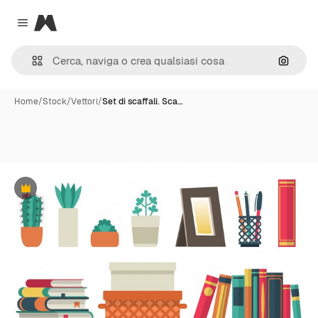
Magnific
Close menu
Cerca 
Home
/
Stock
/
Vettori
/
Set di scaffali. Sca…
Premium