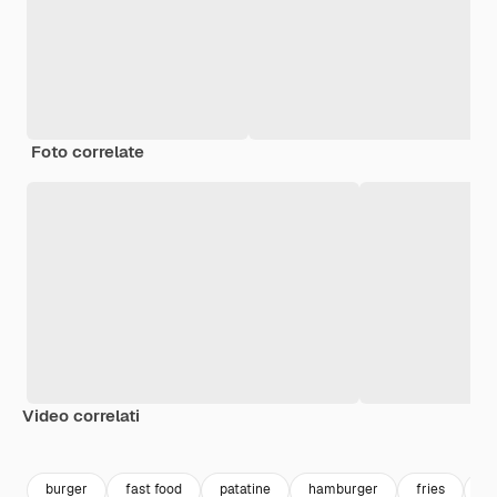
Foto correlate
Video correlati
Premium
Premium
Premium
Premium
burger
fast food
patatine
hamburger
fries
s