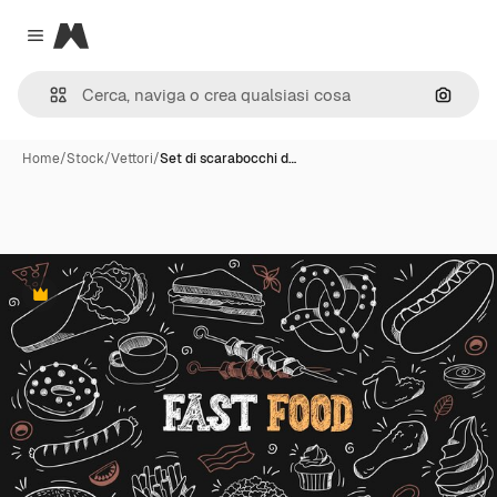
Magnific
Close menu
Cerca 
Home
/
Stock
/
Vettori
/
Set di scarabocchi d…
Premium