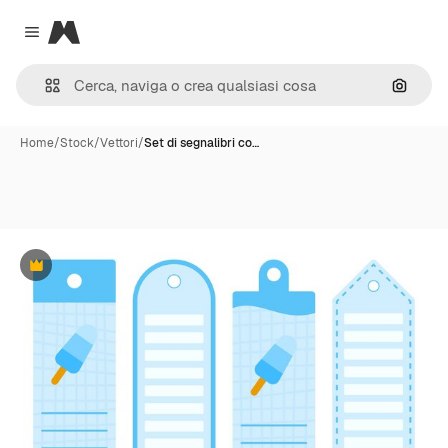
Magnific
Close menu
Cerca 
Home
/
Stock
/
Vettori
/
Set di segnalibri co…
Premium