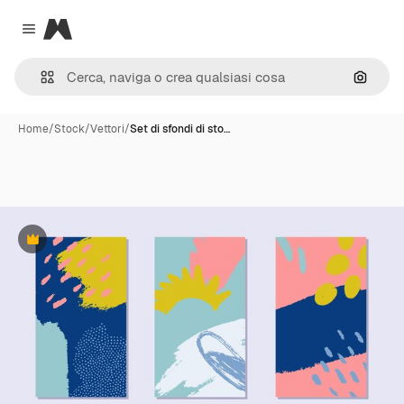
Magnific
Close menu
Cerca 
Home
/
Stock
/
Vettori
/
Set di sfondi di sto…
Premium