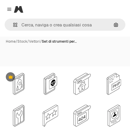
Magnific
Close menu
Cerca 
Home
/
Stock
/
Vettori
/
Set di strumenti per…
Premium