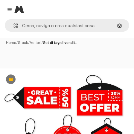
Magnific
Close menu
Cerca 
Home
/
Stock
/
Vettori
/
Set di tag di vendit…
Premium