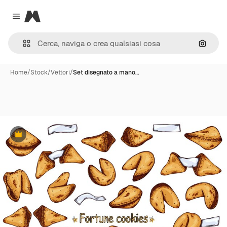
Magnific
Close menu
Cerca 
Home
/
Stock
/
Vettori
/
Set disegnato a mano…
Premium