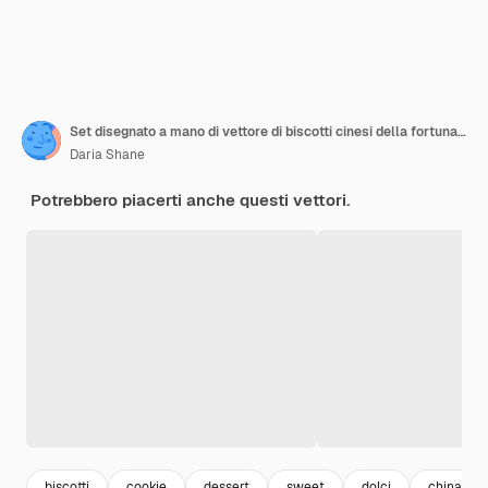
Set disegnato a mano di vettore di biscotti cinesi della fortuna Biscotto croccante con un pezzo di carta bianco all'interno
Daria Shane
Potrebbero piacerti anche questi vettori.
biscotti
cookie
dessert
sweet
dolci
china