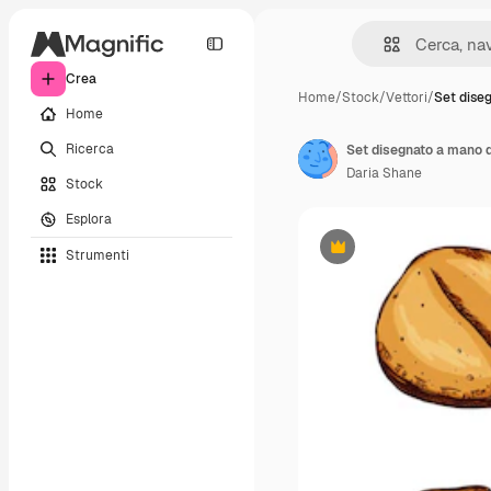
Crea
Home
/
Stock
/
Vettori
/
Set dise
Home
Ricerca
Daria Shane
Stock
Esplora
Strumenti
Premium