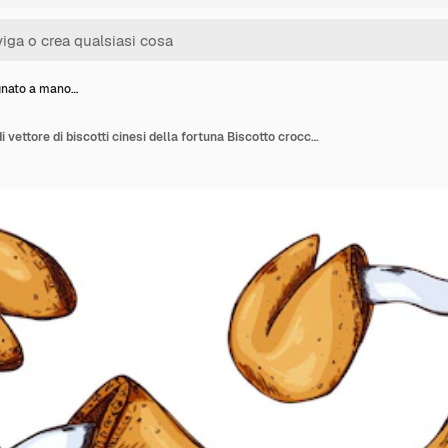
gnato a mano…
Set disegnato a mano di vettore di biscotti cinesi della fortuna Biscotto croccante con un pezzo di carta bianco all'interno