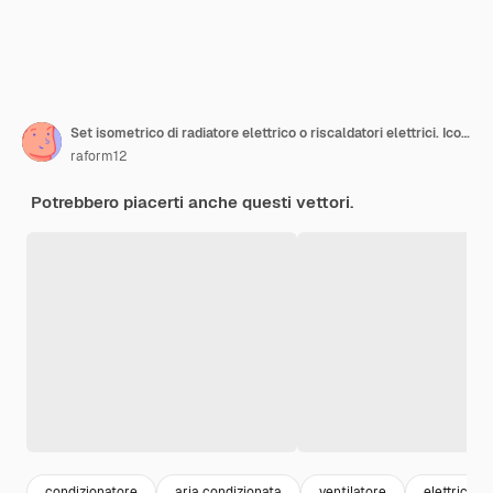
Set isometrico di radiatore elettrico o riscaldatori elettrici. Icone di apparecchiature per il clima domestico camino, riscaldatore di olio con controlli dello schermo. Può essere utilizzato per pubblicità, infografica
raform12
Potrebbero piacerti anche questi vettori.
condizionatore
aria condizionata
ventilatore
elettrico