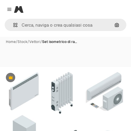
Magnific
Close menu
Cerca 
Home
/
Stock
/
Vettori
/
Set isometrico di ra…
Premium