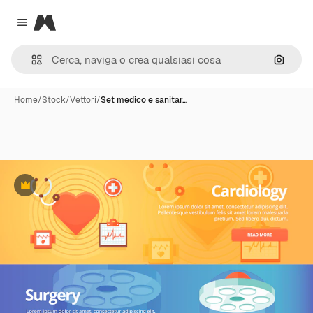
Magnific
Close menu
Cerca 
Home
/
Stock
/
Vettori
/
Set medico e sanitar…
Premium