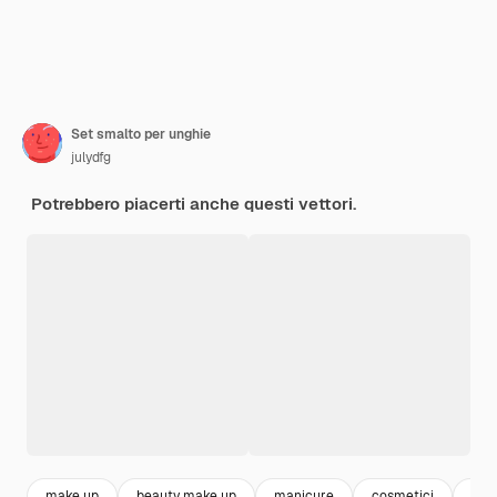
Set smalto per unghie
julydfg
Potrebbero piacerti anche questi vettori.
make up
beauty make up
manicure
cosmetici
ped