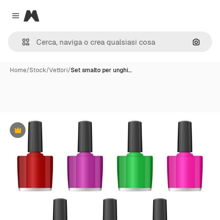
Magnific
Close menu
Cerca 
Home
/
Stock
/
Vettori
/
Set smalto per unghi…
Premium