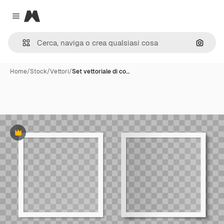
Magnific
Close menu
Cerca 
Home
/
Stock
/
Vettori
/
Set vettoriale di co…
Premium