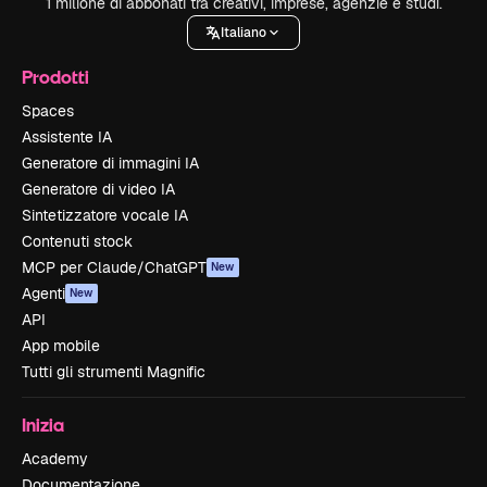
1 milione di abbonati tra creativi, imprese, agenzie e studi.
Italiano
Prodotti
Spaces
Assistente IA
Generatore di immagini IA
Generatore di video IA
Sintetizzatore vocale IA
Contenuti stock
MCP per Claude/ChatGPT
New
Agenti
New
API
App mobile
Tutti gli strumenti Magnific
Inizia
Academy
Documentazione