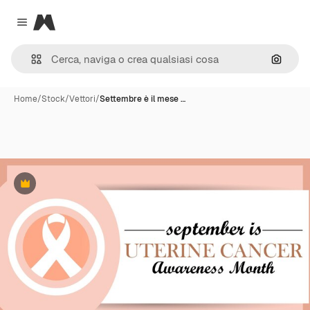
Magnific
Close menu
Cerca 
Home
/
Stock
/
Vettori
/
Settembre è il mese …
Premium