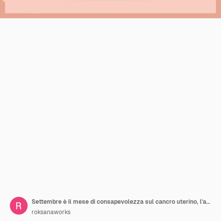
Settembre è il mese di consapevolezza sul cancro uterino, l'assistenza sanitaria e il concetto di Giornata mondiale del cancro.
roksanaworks