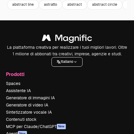
abstract line
astratto
abstract
abstract circle
pat
La piattaforma creativa per realizzare i tuoi migliori lavori. Oltre
1 milione di abbonati tra creativi, imprese, agenzie e studi.
Italiano
Prodotti
Spaces
Assistente IA
Generatore di immagini IA
Generatore di video IA
Sintetizzatore vocale IA
Contenuti stock
MCP per Claude/ChatGPT
New
Agenti
New