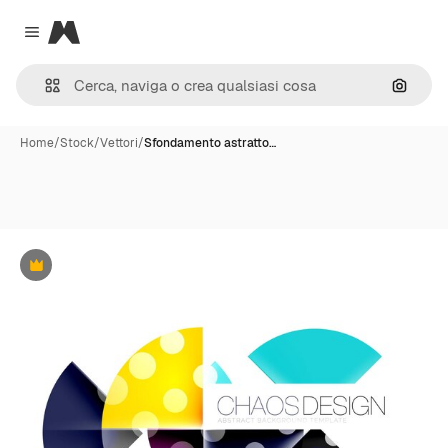
Magnific
Close menu
Cerca 
Home
/
Stock
/
Vettori
/
Sfondamento astratto…
Premium