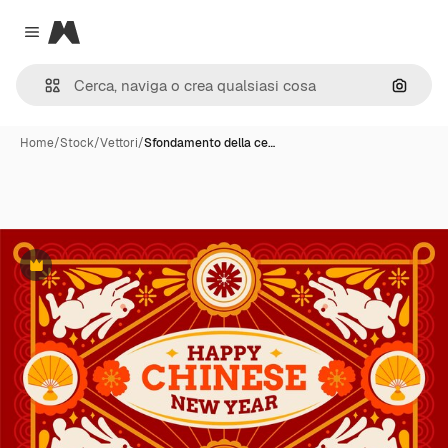
Magnific
Close menu
Cerca 
Home
/
Stock
/
Vettori
/
Sfondamento della ce…
Premium