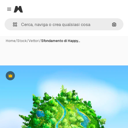
Magnific
Close menu
Cerca 
Home
/
Stock
/
Vettori
/
Sfondamento di Happy…
Premium