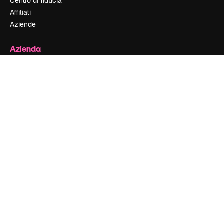
Centro di fiducia
Affiliati
Aziende
Azienda
Prezzi
Chi siamo
Recensioni
Lavora con noi
Cerca tendenze
Blog
Eventi
Slidesgo
Vendi i tuoi contenuti
Sala stampa
Cerchi magnific.ai
Contattaci