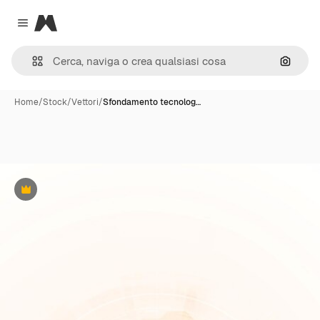
Magnific
Close menu
Cerca 
Home
/
Stock
/
Vettori
/
Sfondamento tecnolog…
Premium