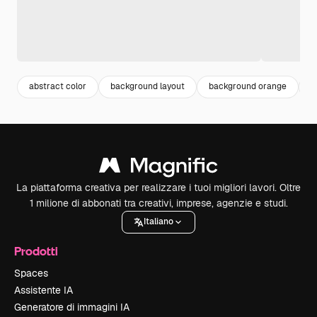
abstract color
background layout
background orange
a
La piattaforma creativa per realizzare i tuoi migliori lavori. Oltre
1 milione di abbonati tra creativi, imprese, agenzie e studi.
Italiano
Prodotti
Spaces
Assistente IA
Generatore di immagini IA