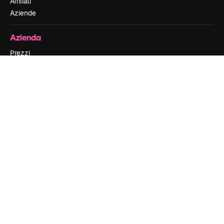
Affiliati
Aziende
Azienda
Prezzi
Chi siamo
Recensioni
Lavora con noi
Cerca tendenze
Blog
Eventi
Slidesgo
Vendi i tuoi contenuti
Sala stampa
Cerchi magnific.ai
Contattaci
Assistenza clienti