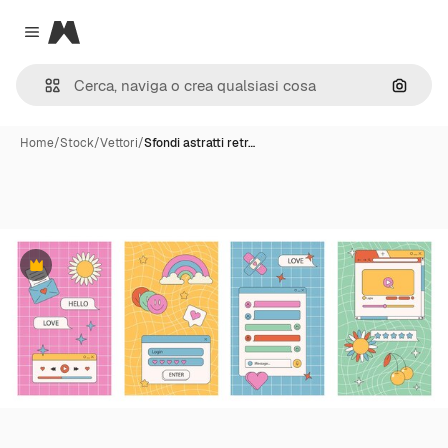
Magnific
Close menu
Cerca 
Home
/
Stock
/
Vettori
/
Sfondi astratti retr…
Premium