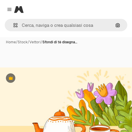
Magnific
Close menu
Cerca 
Home
/
Stock
/
Vettori
/
Sfondi di tè disegna…
Premium