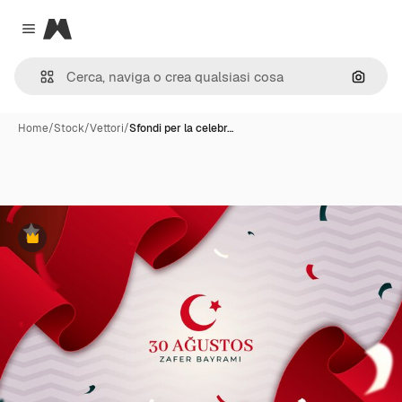
Magnific
Close menu
Cerca 
Home
/
Stock
/
Vettori
/
Sfondi per la celebr…
Premium