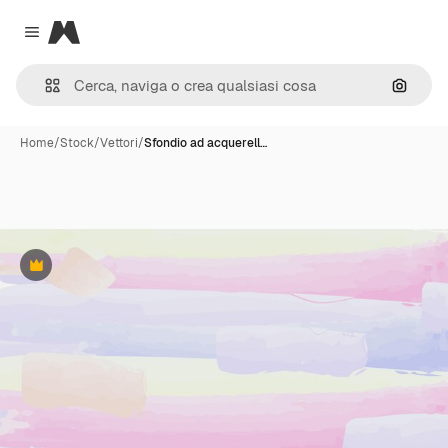
Magnific
Close menu
Cerca 
Home
/
Stock
/
Vettori
/
Sfondio ad acquerell…
Premium