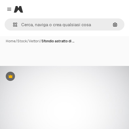
Magnific
Close menu
Cerca 
Home
/
Stock
/
Vettori
/
Sfondio astratto di …
Premium