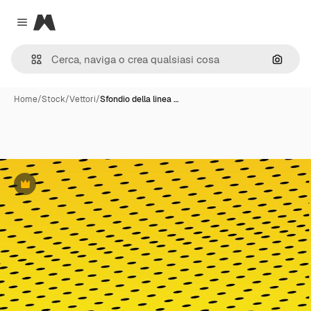
Magnific
Close menu
Cerca 
Home
/
Stock
/
Vettori
/
Sfondio della linea …
Premium