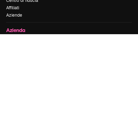
Centro di fiducia
Affiliati
Aziende
Azienda
Prezzi
Chi siamo
Recensioni
Lavora con noi
Cerca tendenze
Blog
Eventi
Slidesgo
Vendi i tuoi contenuti
Sala stampa
Cerchi magnific.ai
Contattaci