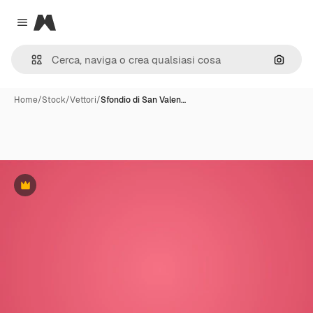
Magnific
Close menu
Cerca 
Home
/
Stock
/
Vettori
/
Sfondio di San Valen…
Premium