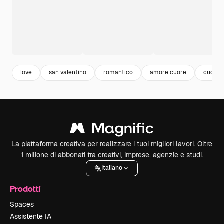
love
san valentino
romantico
amore cuore
cuori s
La piattaforma creativa per realizzare i tuoi migliori lavori. Oltre
1 milione di abbonati tra creativi, imprese, agenzie e studi.
Italiano
Prodotti
Spaces
Assistente IA