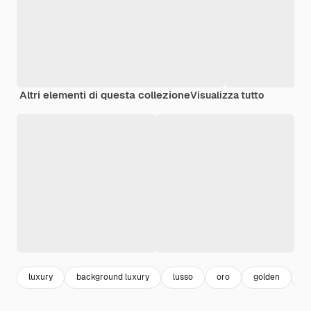
Altri elementi di questa collezione
Visualizza tutto
luxury
background luxury
lusso
oro
golden
s