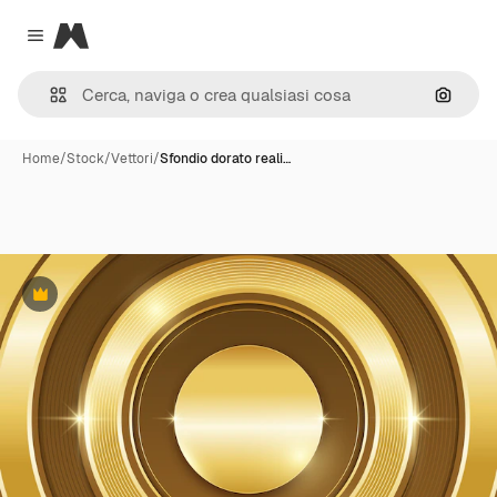
Magnific
Close menu
Cerca 
Home
/
Stock
/
Vettori
/
Sfondio dorato reali…
Premium