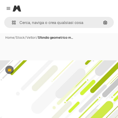
Magnific
Close menu
Cerca 
Home
/
Stock
/
Vettori
/
Sfondio geometrico m…
Premium