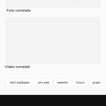
Foto correlate
Video correlati
Premium
Premium
Premium
Premium
tech wallpaper
sito web
website
futuro
graphic