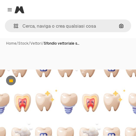
Magnific
Close menu
Cerca 
Home
/
Stock
/
Vettori
/
Sfondio vettoriale s…
Premium