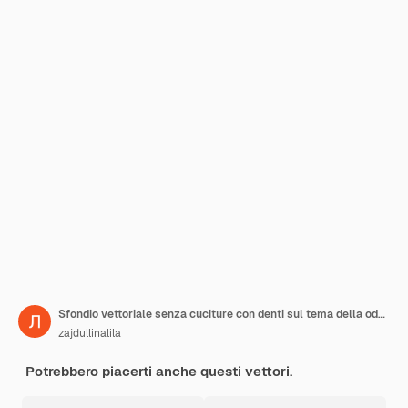
Sfondio vettoriale senza cuciture con denti sul tema della odontoiatria, del trattamento dentale e della cura orale
zajdullinalila
Potrebbero piacerti anche questi vettori.