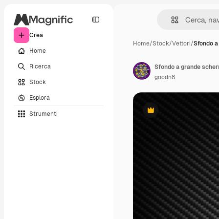
Crea
Home
/
Stock
/
Vettori
/
Sfondo a
Home
Ricerca
goodn8
Stock
Esplora
Strumenti
Premium