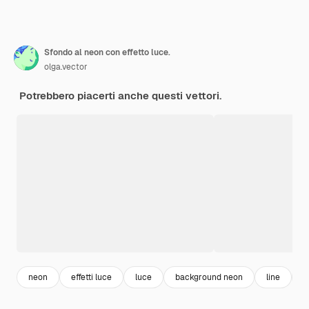
Sfondo al neon con effetto luce.
olga.vector
Potrebbero piacerti anche questi vettori.
neon
effetti luce
luce
background neon
line
l