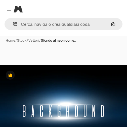
Magnific
Close menu
Cerca 
Home
/
Stock
/
Vettori
/
Sfondo al neon con e…
Premium