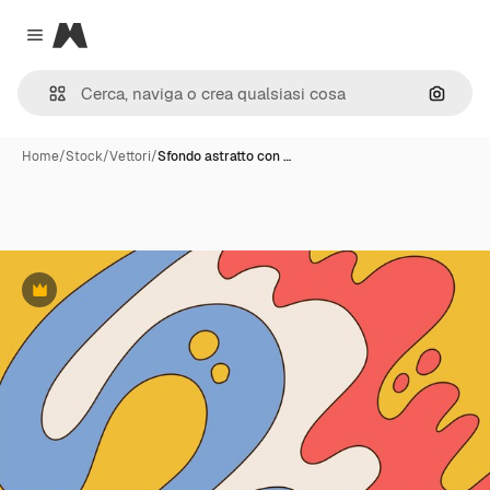
Magnific
Close menu
Cerca 
Home
/
Stock
/
Vettori
/
Sfondo astratto con …
Premium