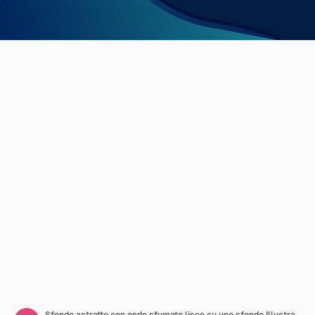
Sfondo astratto con onde sfumate lisce su uno sfondo Illustrazione vettoriale blu scuro