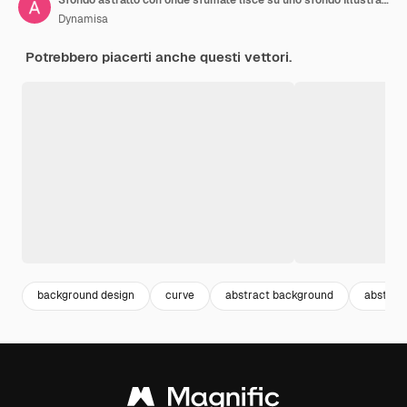
Dynamisa
Potrebbero piacerti anche questi vettori.
background design
curve
abstract background
abstract