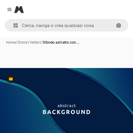
Magnific
Close menu
Cerca 
Home
/
Stock
/
Vettori
/
Sfondo astratto con …
Premium