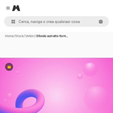
Magnific
Close menu
Cerca 
Home
/
Stock
/
Vettori
/
Sfondo astratto form…
Premium