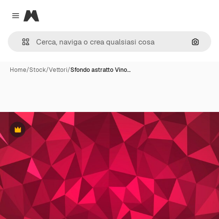
Magnific
Close menu
Cerca 
Home
/
Stock
/
Vettori
/
Sfondo astratto Vino…
Premium