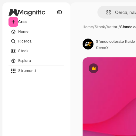
Crea
Home
/
Stock
/
Vettori
/
Sfondo co
Home
Ricerca
Sfondo colorato fluido
SixmaX
Stock
Esplora
Strumenti
Premium