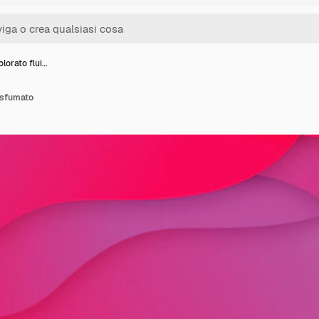
lorato flui…
 sfumato