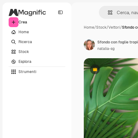
Crea
Home
/
Stock
/
Vettori
/
Sfondo co
Home
Ricerca
Sfondo con foglie tropi
natalia-sg
Stock
Esplora
Strumenti
Premium