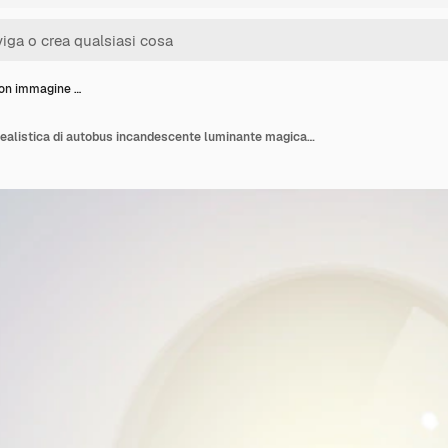
on immagine …
Sfondo con immagine realistica di autobus incandescente luminante magicamente appeso nel vuoto sull'illustrazione luminosa