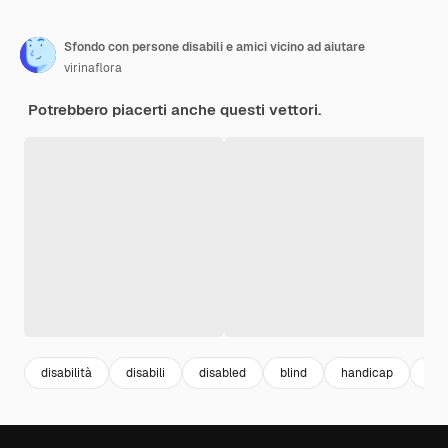
Sfondo con persone disabili e amici vicino ad aiutare
virinaflora
Potrebbero piacerti anche questi vettori.
disabilità
disabili
disabled
blind
handicap
per