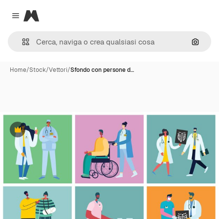
Magnific
Close menu
Cerca 
Home
/
Stock
/
Vettori
/
Sfondo con persone d…
Premium