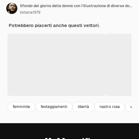
Sfondo del giorno delle donne con l'illustrazione di diverse donne
listiana1979
Potrebbero piacerti anche questi vettori.
femminile
festeggiamenti
libertà
nastro rosa
wom