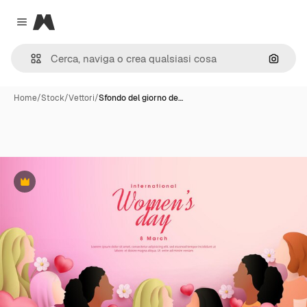
Magnific
Close menu
Cerca 
Home
/
Stock
/
Vettori
/
Sfondo del giorno de…
Premium