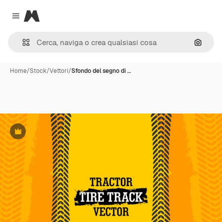
Magnific
Close menu
Cerca 
Home
/
Stock
/
Vettori
/
Sfondo del segno di …
Premium