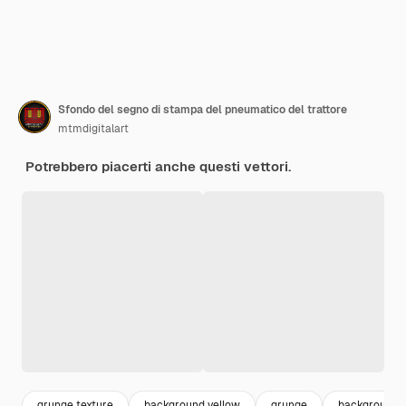
Sfondo del segno di stampa del pneumatico del trattore
mtmdigitalart
Potrebbero piacerti anche questi vettori.
grunge texture
background yellow
grunge
background 