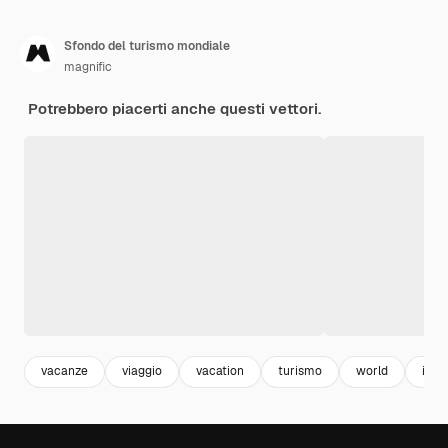
Sfondo del turismo mondiale
magnific
Potrebbero piacerti anche questi vettori.
vacanze
viaggio
vacation
turismo
world
inte