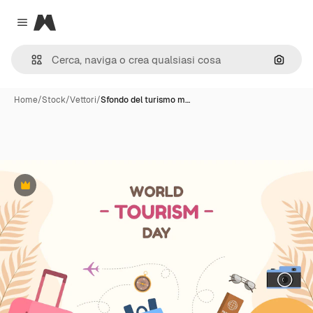
Magnific
Close menu
Cerca 
Home
/
Stock
/
Vettori
/
Sfondo del turismo m…
Premium