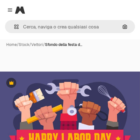
Magnific
Close menu
Cerca 
Home
/
Stock
/
Vettori
/
Sfondo della festa d…
Premium