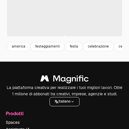
america
festeggiamenti
festa
celebrazione
celebr
La piattaforma creativa per realizzare i tuoi migliori lavori. Oltre
1 milione di abbonati tra creativi, imprese, agenzie e studi.
Italiano
Prodotti
Spaces