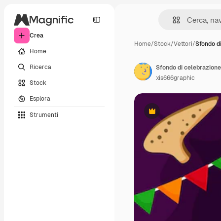
Crea
Home
/
Stock
/
Vettori
/
Sfondo d
Home
Ricerca
Sfondo di celebrazione
xis666graphic
Stock
Esplora
Strumenti
Premium