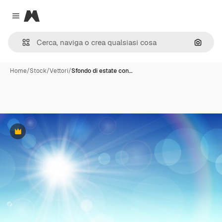
Magnific
Close menu
Cerca 
Home
/
Stock
/
Vettori
/
Sfondo di estate con…
Premium