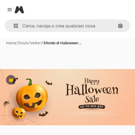
Magnific
Close menu
Cerca 
Home
/
Stock
/
Vettori
/
Sfondo di Halloween …
Premium