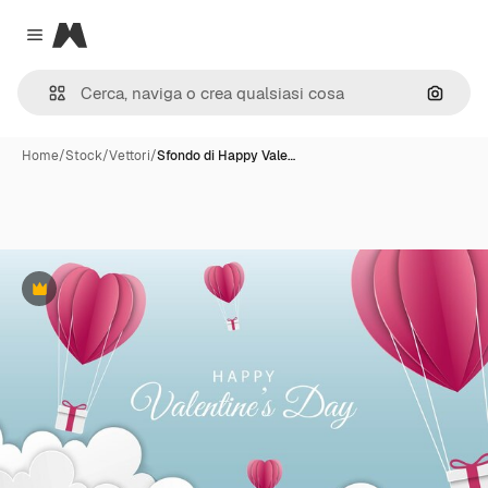
Magnific
Close menu
Cerca 
Home
/
Stock
/
Vettori
/
Sfondo di Happy Vale…
Premium