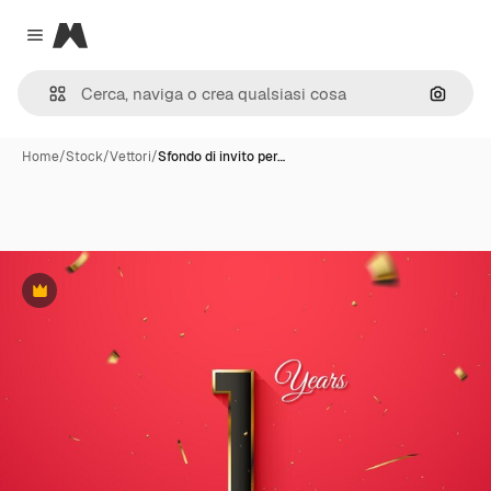
Magnific
Close menu
Cerca 
Home
/
Stock
/
Vettori
/
Sfondo di invito per…
Premium